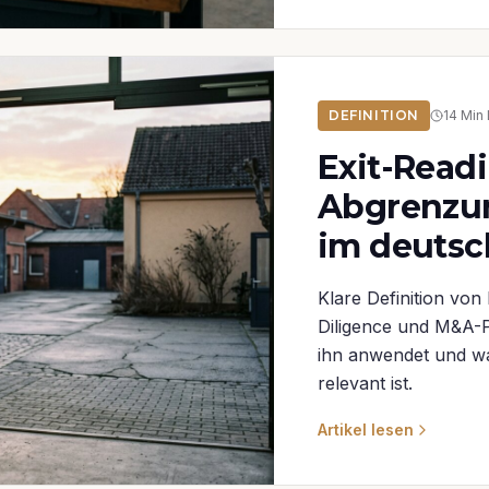
DEFINITION
14
Min 
Exit-Readi
Abgrenzu
im deutsc
Klare Definition vo
Diligence und M&A-P
ihn anwendet und wa
relevant ist.
Artikel lesen