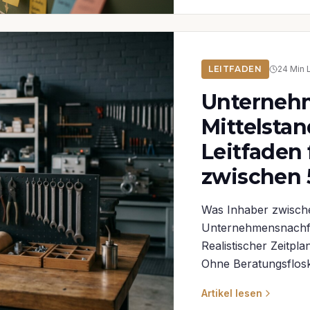
LEITFADEN
24
Min 
Unterneh
Mittelstan
Leitfaden 
zwischen 
Was Inhaber zwisch
Unternehmensnachfo
Realistischer Zeitpla
Ohne Beratungsflosk
Artikel lesen