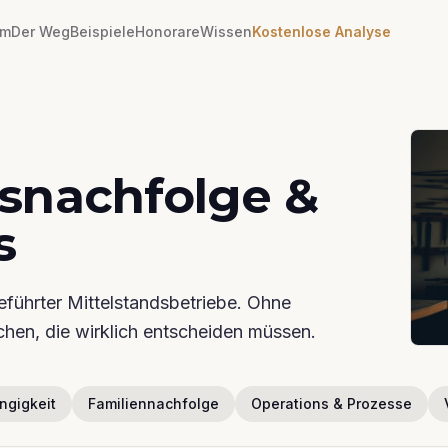
em
Der Weg
Beispiele
Honorare
Wissen
Kostenlose Analyse
snachfolge &
s
eführter Mittelstandsbetriebe. Ohne
hen, die wirklich entscheiden müssen.
ngigkeit
Familiennachfolge
Operations & Prozesse