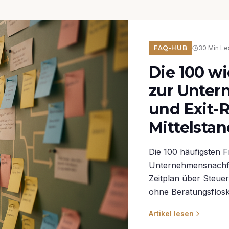
FAQ-HUB
30
Min Le
Die 100 w
zur Unte
und Exit-
Mittelstan
Die 100 häufigsten F
Unternehmensnachfol
Zeitplan über Steuer
ohne Beratungsflosk
Artikel lesen