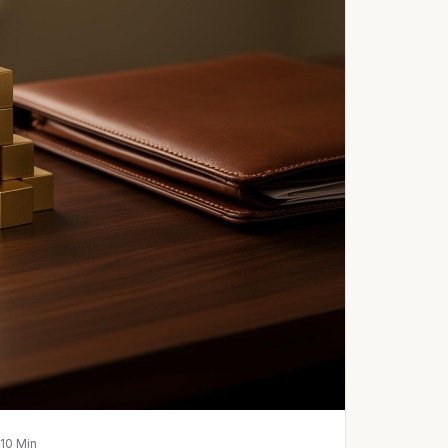
10
Min