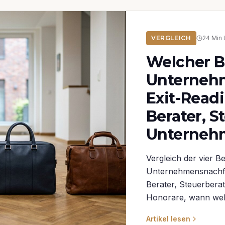
VERGLEICH
24
Min 
Welcher Be
Unterneh
Exit-Read
Berater, S
Unterneh
Vergleich der vier B
Unternehmensnachfo
Berater, Steuerbera
Honorare, wann welc
Artikel lesen