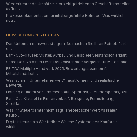
Wiederkehrende Umsätze in projektgetriebenen Geschäftsmodellen
aufba…
Prozessdokumentation für inhabergeführte Betriebe: Was wirklich
nöti…
BEWERTUNG & STEUERN
Den Unternehmenswert steigern: So machen Sie Ihren Betrieb fit für
d…
Earn-Out-Klausel: Muster, Aufbau und Beispiele verständlich erklärt
Share Deal vs Asset Deal: Der vollständige Vergleich für Mittelstand…
EBITDA Multiple Handwerk 2025: Bewertungsspannen für
Mittelstandsbet…
Was ist mein Unternehmen wert? Faustformeln und realistische
Bewertu…
Holding gründen vor Firmenverkauf: Sperrfrist, Steuerersparnis, Risi…
Earn-Out-Klausel im Firmenverkauf: Beispiele, Formulierung,
Streitfa…
Was Ihr Steuerberater nicht sagt: Theoretischer Wert vs realer
Kaufp…
Digitalisierung als Werttreiber: Welche Systeme den Kaufpreis
wirkli…