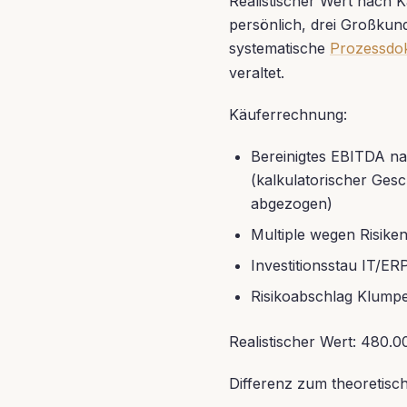
Realistischer Wert nach K
persönlich, drei Großku
systematische
Prozessdo
veraltet.
Käuferrechnung:
Bereinigtes EBITDA n
(kalkulatorischer Ges
abgezogen)
Multiple wegen Risiken 
Investitionsstau IT/E
Risikoabschlag Klumpe
Realistischer Wert: 480.
Differenz zum theoretisc