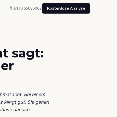
0176 55085062
Kostenlose Analyse
t sagt:
ler
chmal acht. Bei einem
 klingt gut. Sie gehen
sphase danach.