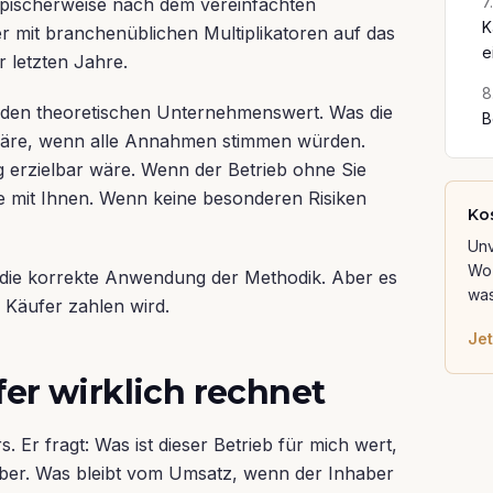
7
.
ypischerweise nach dem vereinfachten
K
r mit branchenüblichen Multiplikatoren auf das
e
r letzten Jahre.
8
den theoretischen Unternehmenswert. Was die
B
wäre, wenn alle Annahmen stimmen würden.
 erzielbar wäre. Wenn der Betrieb ohne Sie
 mit Ihnen. Wenn keine besonderen Risiken
Ko
Unv
Wo 
st die korrekte Anwendung der Methodik. Aber es
was
in Käufer zahlen wird.
Jet
er wirklich rechnet
 Er fragt: Was ist dieser Betrieb für mich wert,
ber. Was bleibt vom Umsatz, wenn der Inhaber