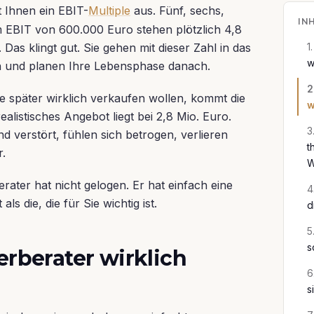
t Ihnen ein EBIT-
Multiple
aus. Fünf, sechs,
IN
 EBIT von 600.000 Euro stehen plötzlich 4,8
Das klingt gut. Sie gehen mit dieser Zahl in das
1
.
w
h und planen Ihre Lebensphase danach.
2
 später wirklich verkaufen wollen, kommt die
w
alistisches Angebot liegt bei 2,8 Mio. Euro.
3
d verstört, fühlen sich betrogen, verlieren
t
r.
W
erater hat nicht gelogen. Er hat einfach eine
4
s die, die für Sie wichtig ist.
d
5
s
erberater wirklich
6
s