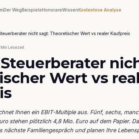
em
Der Weg
Beispiele
Honorare
Wissen
Kostenlose Analyse
Steuerberater nicht sagt: Theoretischer Wert vs realer Kaufpreis
Min Lesezeit
 Steuerberater nich
ischer Wert vs rea
is
echnet Ihnen ein EBIT-Multiple aus. Fünf, sechs, man
o stehen plötzlich 4,8 Mio. Euro auf dem Papier. Das
das nächste Familiengespräch und planen Ihre Leben