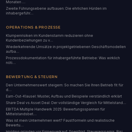
Monaten …
Zweite Führungsebene aufbauen: Die ehrlichen Hürden im
inhabergeführ…
OPERATIONS & PROZESSE
Klumpenrisiken im Kundenstamm reduzieren ohne
Kundenbeziehungen zu v…
Wiederkehrende Umsätze in projektgetriebenen Geschäftsmodellen
aufba…
Prozessdokumentation für inhabergeführte Betriebe: Was wirklich
nöti…
BEWERTUNG & STEUERN
Den Unternehmenswert steigern: So machen Sie Ihren Betrieb fit für
d…
Earn-Out-Klausel: Muster, Aufbau und Beispiele verständlich erklärt
Share Deal vs Asset Deal: Der vollständige Vergleich für Mittelstand…
EBITDA Multiple Handwerk 2025: Bewertungsspannen für
Mittelstandsbet…
Was ist mein Unternehmen wert? Faustformeln und realistische
Bewertu…
Holding gründen vor Firmenverkauf: Sperrfrist, Steuerersparnis, Risi…